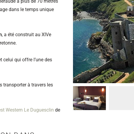
Émeraude à plus de 70 mètres
age dans le temps unique
n
, a été construit au XIVe
bretonne.
t celui qui offre l’une des
s transporter à travers les
Best Western Le Duguesclin
de