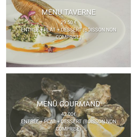
MENU TAVERNE
29.50 €
ENTRÉE + PLAT + DESSERT (BOISSON NON
COMPRISE)
MENU GOURMAND
42.00€
ENTRÉE + PLAT + DESSERT (BOISSON NON
COMPRISE)