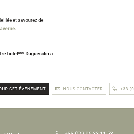
leillée et savourez de
Taverne.
re hôtel*** Duguesclin à
OUR CET ÉVÉNEMENT
NOUS CONTACTER
+33 (0
+33 (0)2 96 33 11 58